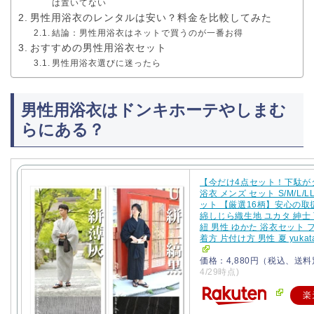
は置いてない
男性用浴衣のレンタルは安い？料金を比較してみた
結論：男性用浴衣はネットで買うのが一番お得
おすすめの男性用浴衣セット
男性用浴衣選びに迷ったら
男性用浴衣はドンキホーテやしまむ
らにある？
【今だけ4点セット！下駄が
浴衣 メンズ セット S/M/L/LL
ット 【厳選16柄】安心の取
綿しじら織生地 ユカタ 紳士 
紐 男性 ゆかた 浴衣セット 
着方 片付け方 男性 夏 yukat
価格：4,880円（税込、送料
4/29時点)
楽