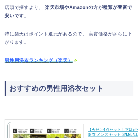
店頭で探すより、
楽天市場や
Amazon
の方が種類が豊富で
安い
です。
特に楽天はポイント還元があるので、 実質価格がさらに下
がります。
男性用浴衣ランキング（楽天）
おすすめの男性用浴衣セット
【今だけ4点セット！下駄が
浴衣 メンズ セット S/M/L/LL