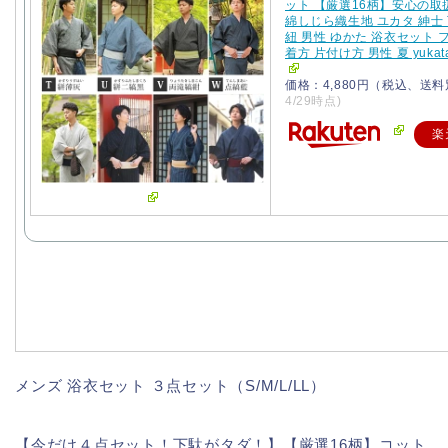
ット 【厳選16柄】安心の取
綿しじら織生地 ユカタ 紳士 
紐 男性 ゆかた 浴衣セット 
着方 片付け方 男性 夏 yukat
価格：4,880円（税込、送料
4/29時点)
楽
メンズ 浴衣セット ３点セット（S/M/L/LL）
【今だけ４点セット！下駄がタダ！】【厳選16柄】コット